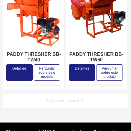
PADDY THRESHER BB-
PADDY THRESHER BB-
TW40
TW50
Detalhes
Perguntar
Detalhes
Perguntar
sobre este
sobre este
produto
produto
Expandir mais!
Categorias de produtos