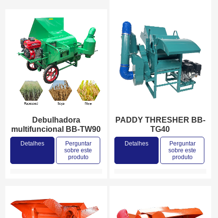
Debulhadora
PADDY THRESHER BB-
multifuncional BB-TW90
TG40
Detalhes
Perguntar
Detalhes
Perguntar
sobre este
sobre este
produto
produto