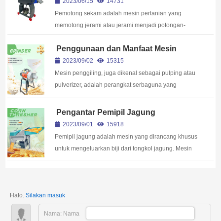
2023/06/15
14731
Pemotong sekam adalah mesin pertanian yang
memotong jerami atau jerami menjadi potongan-
potongan kecil. Ini banyak digunakan di seluruh
Penggunaan dan Manfaat Mesin
dunia, terutama untuk memberi makan ternak seperti
Gerinda
sapi, domba, dan kambing. Tujuan dari ...
2023/09/02
15315
Mesin penggiling, juga dikenal sebagai pulping atau
pulverizer, adalah perangkat serbaguna yang
digunakan di berbagai industri untuk menggiling
bahan menjadi bubuk atau bubur halus. Salah satu
Pengantar Pemipil Jagung
aplikasi utamanya adalah dalam industri
2023/09/01
15918
penggilingan ...
Pemipil jagung adalah mesin yang dirancang khusus
untuk mengeluarkan biji dari tongkol jagung. Mesin
ini biasanya digunakan dalam operasi pertanian
untuk memudahkan proses panen dan proses...
Halo.
Silakan masuk
Nama: Nama